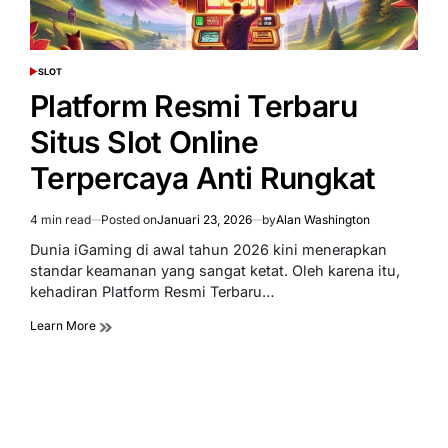
SLOT
POSTED
IN
Platform Resmi Terbaru
Situs Slot Online
Terpercaya Anti Rungkat
4 min read
Posted on
Januari 23, 2026
by
Alan Washington
Estimated
read
Dunia iGaming di awal tahun 2026 kini menerapkan
time
standar keamanan yang sangat ketat. Oleh karena itu,
kehadiran Platform Resmi Terbaru…
Learn More