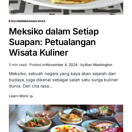
KULINER
MAKANAN KHAS
POSTED
IN
Meksiko dalam Setiap
Suapan: Petualangan
Wisata Kuliner
5 min read
Posted on
November 4, 2024
by
Alan Washington
Estimated
read
Meksiko, sebuah negara yang kaya akan sejarah dan
time
budaya, juga dikenal sebagai salah satu surga kuliner
dunia. Dari cita rasa…
Learn More